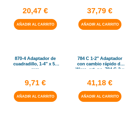
5-16″ x 50 mm
20,47
€
37,79
€
AÑADIR AL CARRITO
AÑADIR AL CARRITO
870-4 Adaptador de
784 C 1-2″ Adaptador
cuadradillo, 1-4″ x 50
con cambio rápido de
mm
Wera, art. no. 784 C-2 x
5-16″ x 50 mm
9,71
€
41,18
€
AÑADIR AL CARRITO
AÑADIR AL CARRITO