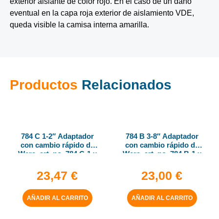
exterior aislante de color rojo. En el caso de un daño
eventual en la capa roja exterior de aislamiento VDE,
queda visible la camisa interna amarilla.
Productos
Relacionados
784 C 1-2″ Adaptador
784 B 3-8″ Adaptador
con cambio rápido de
con cambio rápido de
Wera, art. no. 784 C-1 x
Wera, art. no. 784 B-1 x
1-4″ x 50 mm
1-4″ x 43 mm
23,47
€
23,00
€
AÑADIR AL CARRITO
AÑADIR AL CARRITO