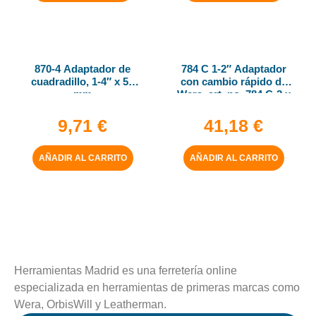
870-4 Adaptador de
784 C 1-2″ Adaptador
cuadradillo, 1-4″ x 50
con cambio rápido de
mm
Wera, art. no. 784 C-2 x
5-16″ x 50 mm
9,71
€
41,18
€
AÑADIR AL CARRITO
AÑADIR AL CARRITO
Herramientas Madrid es una ferretería online
especializada en herramientas de primeras marcas como
Wera, OrbisWill y Leatherman.