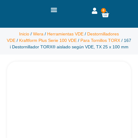
0
Inicio
/
Wera
/
Herramientas VDE
/
Destornilladores
VDE
/
Kraftform Plus Serie 100 VDE
/
Para Tornillos TORX
/ 167
i Destornillador TORX® aislado según VDE, TX 25 x 100 mm