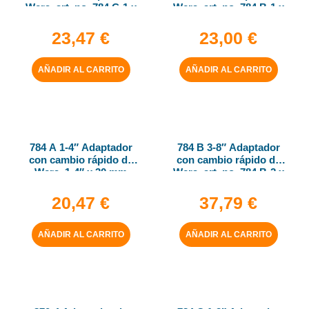
Wera, art. no. 784 C-1 x
Wera, art. no. 784 B-1 x
1-4″ x 50 mm
1-4″ x 43 mm
23,47
€
23,00
€
AÑADIR AL CARRITO
AÑADIR AL CARRITO
784 A 1-4″ Adaptador
784 B 3-8″ Adaptador
con cambio rápido de
con cambio rápido de
Wera, 1-4″ x 30 mm
Wera, art. no. 784 B-2 x
5-16″ x 50 mm
20,47
€
37,79
€
AÑADIR AL CARRITO
AÑADIR AL CARRITO