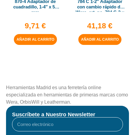
870-4 Adaptador de
784 C 1-2″ Adaptador
cuadradillo, 1-4″ x 50
con cambio rápido de
mm
Wera, art. no. 784 C-2 x
5-16″ x 50 mm
9,71
€
41,18
€
AÑADIR AL CARRITO
AÑADIR AL CARRITO
Herramientas Madrid es una ferretería online
especializada en herramientas de primeras marcas como
Wera, OrbisWill y Leatherman.
Suscríbete a Nuestro Newsletter