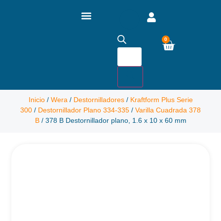
0
Inicio
/
Wera
/
Destornilladores
/
Kraftform Plus Serie
300
/
Destornillador Plano 334-335
/
Varilla Cuadrada 378
B
/ 378 B Destornillador plano, 1.6 x 10 x 60 mm