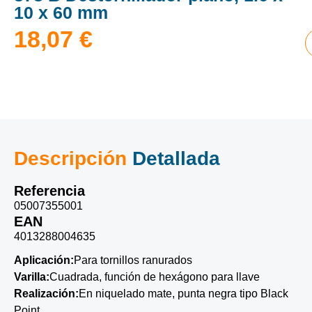
10 x 60 mm
18,07
€
Descripción
Detallada
Referencia
05007355001
EAN
4013288004635
Aplicación:
Para tornillos ranurados
Varilla:
Cuadrada, función de hexágono para llave
Realización:
En niquelado mate, punta negra tipo Black
Point