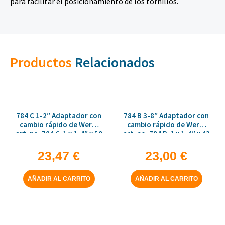
para facilitar el posicionamiento de los tornillos.
Productos
Relacionados
784 C 1-2″ Adaptador con
784 B 3-8″ Adaptador con
cambio rápido de Wera,
cambio rápido de Wera,
art. no. 784 C-1 x 1-4″ x 50
art. no. 784 B-1 x 1-4″ x 43
mm
mm
23,47
€
23,00
€
AÑADIR AL CARRITO
AÑADIR AL CARRITO