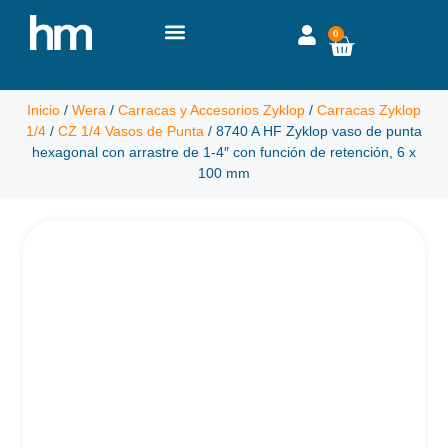
0
Inicio
/
Wera
/
Carracas y Accesorios Zyklop
/
Carracas Zyklop
1/4
/
CZ 1/4 Vasos de Punta
/ 8740 A HF Zyklop vaso de punta
hexagonal con arrastre de 1-4″ con función de retención, 6 x
100 mm