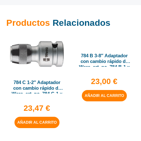
Productos
Relacionados
784 B 3-8″ Adaptador
con cambio rápido de
Wera, art. no. 784 B-1 x
1-4″ x 43 mm
23,00
€
784 C 1-2″ Adaptador
con cambio rápido de
Wera, art. no. 784 C-1 x
AÑADIR AL CARRITO
1-4″ x 50 mm
23,47
€
AÑADIR AL CARRITO