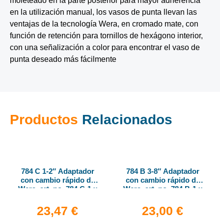
moleteado en la parte posterior para mayor adherencia
en la utilización manual, los vasos de punta llevan las
ventajas de la tecnología Wera, en cromado mate, con
función de retención para tornillos de hexágono interior,
con una señalización a color para encontrar el vaso de
punta deseado más fácilmente
Productos
Relacionados
784 C 1-2″ Adaptador
784 B 3-8″ Adaptador
con cambio rápido de
con cambio rápido de
Wera, art. no. 784 C-1 x
Wera, art. no. 784 B-1 x
1-4″ x 50 mm
1-4″ x 43 mm
23,47
€
23,00
€