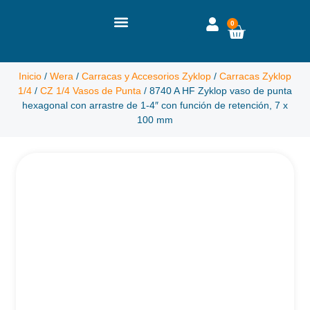
0
Inicio
/
Wera
/
Carracas y Accesorios Zyklop
/
Carracas Zyklop
1/4
/
CZ 1/4 Vasos de Punta
/ 8740 A HF Zyklop vaso de punta
hexagonal con arrastre de 1-4″ con función de retención, 7 x
100 mm